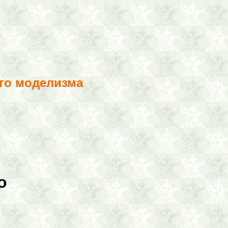
го моделизма
о