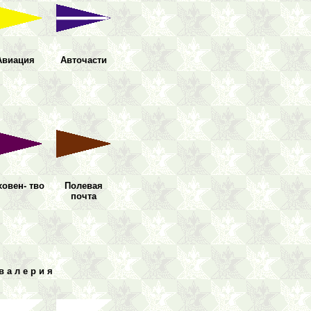
Авиация
Авто
части
ховен-
тво
Полевая
почта
в а л е р и я