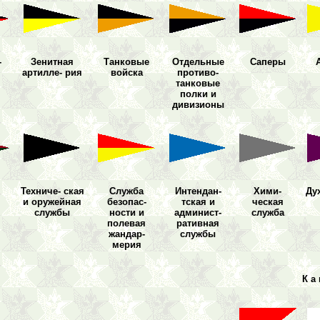
-
Зенитная
Танковые
Отдель
ные
Саперы
артилле
- рия
войска
противо-
танковые
полки и
диви
зионы
Техни
че- ская
Служба
Интен
дан-
Хими
-
Ду
и
оружей
ная
безопас-
тская и
ческая
службы
ности и
админис
т-
служба
полевая
ратив
ная
жандар
-
службы
мерия
К а 